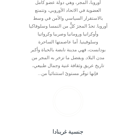
أوروبا، المجر، وهي دولة عضو كامل
العضوية في الاتحاد الأوروبي، وتتمتع
بالاستقرار السياسي والأمن في وسط
أوروبا. تحدّ المجرَ كلٌّ من النمسا وسلوفاكيا
وأوكرانيا ورومانيا وصربيا وكرواتيا
وسلوفينيا. أما عاصمتها الساحرة
بودابست، فهي مدينة نابضة بالحياة وأكبر
مدن البلاد. وبفضل ما تزخر به المجر من
تاريخ عريق وثقافة غنية وجمال طبيعي،
فإنها توفّر مستوىً استثنائياً من…
جنسية غرينادا