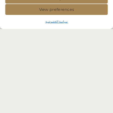
View preferences
سياسة الخصوصية
Immvest International |
Privacy
Policy
|
Crafted by Velvet
Komunita Malta Competent
Professionals. Residency Malta
Agency RES-IMMV