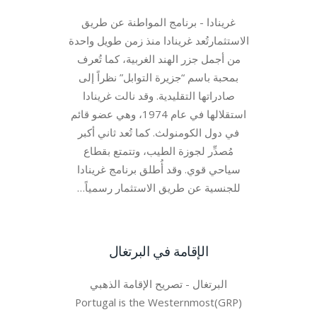
غرينادا - برنامج المواطنة عن طريق
الاستثمارتُعد غرينادا منذ زمن طويل واحدة
من أجمل جزر الهند الغربية، كما تُعرف
بمحبة باسم “جزيرة التوابل” نظراً إلى
صادراتها التقليدية. وقد نالت غرينادا
استقلالها في عام 1974، وهي عضو قائم
في دول الكومنولث. كما تُعد ثاني أكبر
مُصدِّر لجوزة الطيب، وتتمتع بقطاع
سياحي قوي. وقد أُطلق برنامج غرينادا
للجنسية عن طريق الاستثمار رسمياً…
الإقامة في البرتغال
البرتغال - تصريح الإقامة الذهبي
(GRP)Portugal is the Westernmost