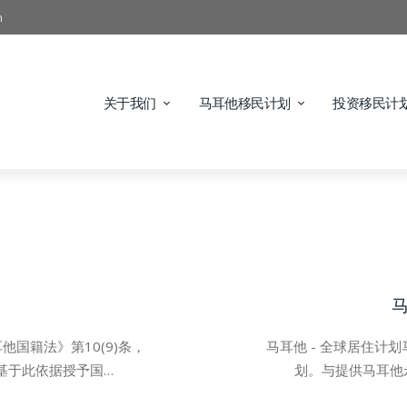
m
关于我们
马耳他移民计划
投资移民计
马
国籍法》第10(9)条，
马耳他 - 全球居住计
基于此依据授予国…
划。与提供马耳他