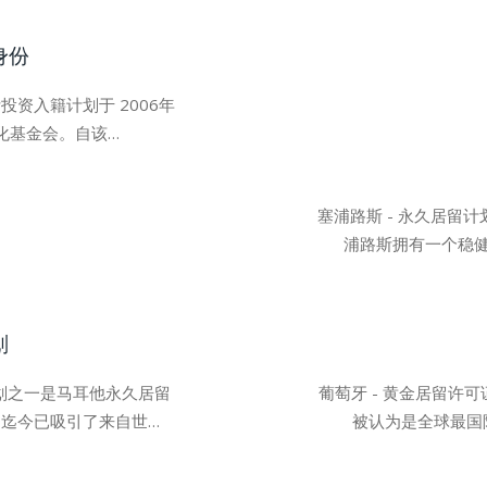
身份
投资入籍计划于 2006年
化基金会。自该…
塞浦路斯 - 永久居留
浦路斯拥有一个稳
划
划之一是马耳他永久居留
葡萄牙 - 黄金居留许
迄今已吸引了来自世…
被认为是全球最国