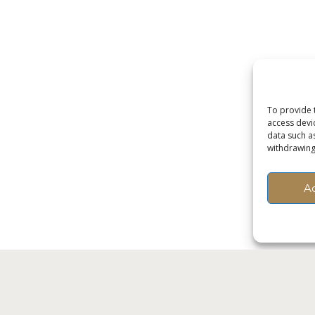
To provide 
access devi
data such a
withdrawing
A