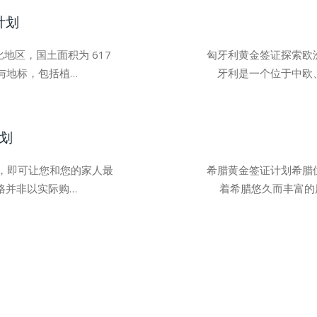
计划
地区，国土面积为 617
匈牙利黄金签证探索欧
与地标，包括植…
牙利是一个位于中欧
计划
产，即可让您和您的家人最
希腊黄金签证计划希腊
格并非以实际购…
着希腊悠久而丰富的