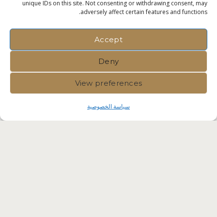
unique IDs on this site. Not consenting or withdrawing consent, may
adversely affect certain features and functions.
Accept
Deny
View preferences
سياسة الخصوصية
Immvest International |
Privacy
Policy
|
Crafted by Velvet
Komunita Malta Competent