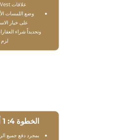
علاقات immVest
وضع اللمسات الأ
على خيار الاست
وتحديداً شراء العقارا
لزم ا
الخطوة 4: 1 أسبوع
بمجرد دفع جميع ال