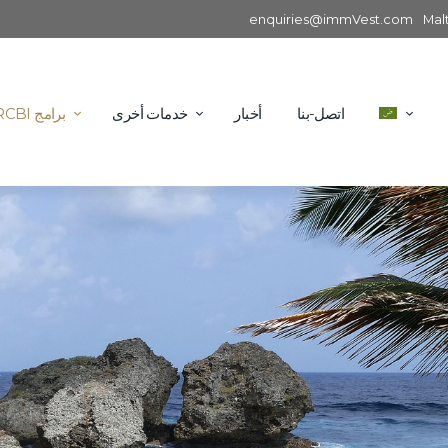
enquiries@immVest.com
Mal
اتصل-بنا
أخبار
خدمات أخرى
برامج RCBI الدولية