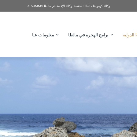
وكالة كومونيتا مالطا المختصة. وكالة الإقامة في مالطا RES-IMMV
برامج الهجرة في مالطا
معلومات عنا