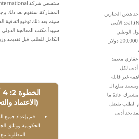
المشاركة. سنقوم بعد ذلك بإجراء
حد هذين الخيارين
سيتم بعد ذلك توقيع اتفاقية ال
خيار المساهمة في صندوق التحول الوطني (NTF): الحد الأدنى
حول الوطني
الكامل للطلب قبل تقديمه وزيارت
150,000 دولار أمريكي لمقدم الطلب الواحد، أو 200,000 دولار
عقاري معتمد
ريكي كحد أدنى لكل
مة غير قابلة
 دولار أمريكي. ويستند مبلغ الـ
الخ
ة مشترك عادةً ما
(الاعتماد والت
دم الطلب يفضل
مد بحد أدنى
قم بإعداد جميع الو
الحكومية ووثائق الج
المطلوبة مع 