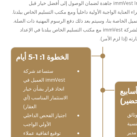
ستسعى شركة immVest International جاهدة لضمان الوصول إلى أفضل خيار قبل
 العناية الواجبة الأولية داخلياً ومع مكتب التسليم الخاص ببلدنا.
عميل الخاصة بنا، وسيتم بعد ذلك دفع الرسوم المهنية ذات الصلة.
سيبدأ مكتب المعالجة الدولي لشركة immVest مع مكتب التسليم الخاص ببلدنا في الإعداد
ه (إذا لزم الأمر).
الخطوة 1: 1-5 أيام
ستساعد شركة
immVest العميل في
اتخاذ قرار بشأن خيار
طوة 2: 4 أسابيع
الاستثمار المناسب (أي
حضير)
العقار)
ثائق
اجتياز الفحص الداخلي
نسية
الأولي الواجب
مدير
توقيع اتفاقية عملاء