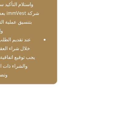
واستلام التأكيد س
شركة est
بتنسيق عملية الت
وا
عند تقديم الطل
خلال شراء العق
يجب توقيع اتفاقية 
والشراء ذات ا
وتضم