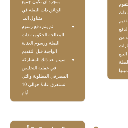
بمجرد أن تكون جميع
تقوم
الوثائق ذات الصلة في
immV بعد ذلك
متناول اليد.
قديم
ثم يتم دفع رسوم
لدفع
المعالجة الحكومية ذات
ب من
الصلة ورسوم العناية
ارات
الواجبة قبل التقديم
البيع
سيتم بعد ذلك المشاركة
لصلة
في عملية التخليص
ينها
المصرفي المطلوبة والتي
تستغرق عادةً حوالي 10
أيام