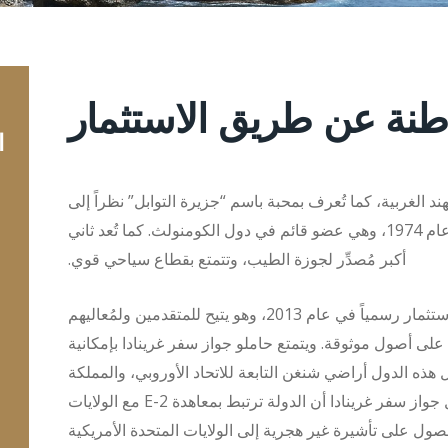
واطنة عن طريق الاستثمار
ا
د الغربية، كما تُعرف بمحبة باسم “جزيرة التوابل” نظراً إلى
صادراتها التقليدية. وقد نالت غرينادا استقلالها في عام 1974، وهي عضو قائم في دول الكومنولث. كما تُعد ثاني
أكبر مُصدِّر لجوزة الطيب، وتتمتع بقطاع سياحي قوي.
وقد أُطلق برنامج غرينادا للجنسية عن طريق الاستثمار رسمياً في عام 2013، وهو يتيح للمتقدمين ولمُعاليهم
لى أصول موثوقة. ويتمتع حاملو جواز سفر غرينادا بإمكانية
شيرة. وتشمل هذه الدول أراضي شنغن التابعة للاتحاد الأوروبي، والمملكة
المتحدة، والصين. ومن أبرز المزايا المرتبطة بحمل جواز سفر غرينادا أن الدولة ترتبط بمعاهدة E-2 مع الولايات
حصول على تأشيرة غير هجرية إلى الولايات المتحدة الأمريكية