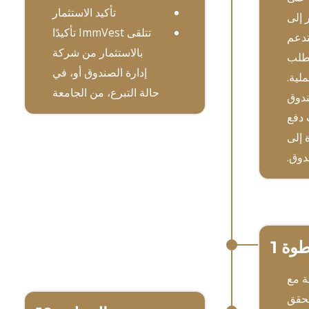
تأكيد الاستثمار
 إلى
تتلقى ImmVest تأكيدًا
تدعم
بالاستثمار من شركة
 الطلب
إدارة الصندوق أو، في
لية.
حالة التبرع، من الجامعة
ندوق
 دفع
 إلى
دوق.
وة 1
بة مع
تحقق