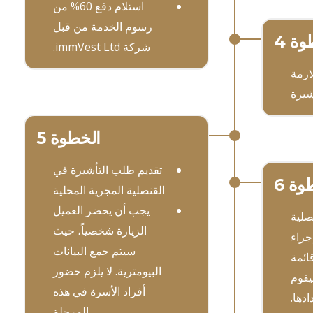
استلام دفع 60% من
رسوم الخدمة من قبل
وة 4
شركة immVest Ltd.
ازمة
شيرة
الخطوة 5
تقديم طلب التأشيرة في
وة 6
القنصلية المجرية المحلية
يجب أن يحضر العميل
صلية
الزيارة شخصياً، حيث
جراء
سيتم جمع البيانات
قائمة
البيومترية. لا يلزم حضور
يقوم
أفراد الأسرة في هذه
ادها.
المرحلة