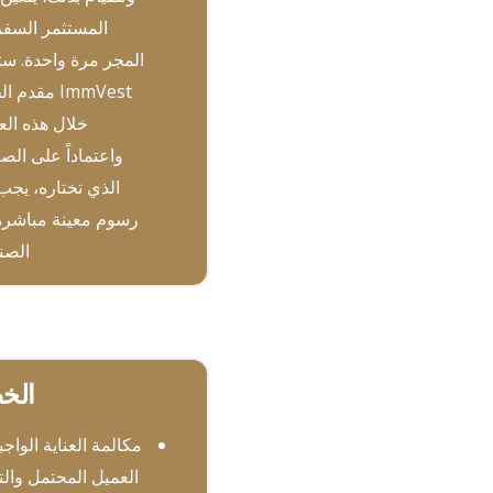
المستثمر السفر
المجر مرة واحدة. س
ImmVest مقدم
خلال هذه العم
واعتماداً على الص
الذي تختاره، يجب
رسوم معينة مباشرة
الصن
الخط
مكالمة العناية الواج
العميل المحتمل وال