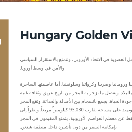
Hungary Golden V
ا
العضوية في الاتحاد الأوروبي، وتتمتع بالاستقرار السياسي
والأمن في وسط أوروبا.
نيا ورومانيا وصربيا وكرواتيا وسلوفينيا. أما عاصمتها الساحرة
البلاد. وبفضل ما تزخر به المجر من تاريخ عريق وثقافة غنية
جودة الحياة، يجمع بانسجام بين الأصالة والحداثة. وتقع المجر
في موقع استراتيجي داخل حوض الكاربات، وتمتد على مساحة تقارب 93,030 كيلومتراً مربعاً. ونظراً إلى
ما بين 50 و90 دقيقة جواً فقط عن معظم العواصم الأوروبية، يتمتع المقيمون في المجر
بإمكانية السفر من دون تأشيرة داخل منطقة شنغن.