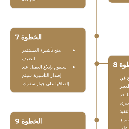
الخطوة 7
منح تأشيرة المستثمر
الضيف
وة 8
سنقوم بإبلاغ العميل عند
إصدار التأشيرة. سيتم
رع في
إلصاقها على جواز سفرك.
لمجر
90 يومًا بعد
يرة،
نفيذ
تبرع.
الخطوة 9
 على