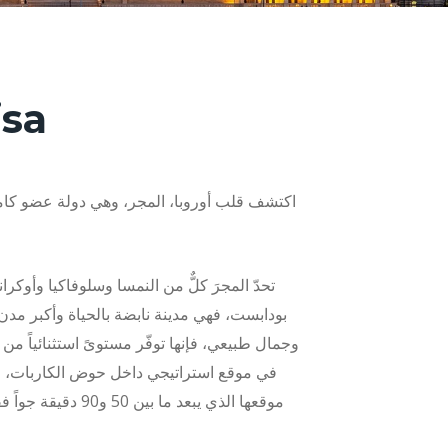
isa
اكتشف قلب أوروبا، المجر، وهي دولة عضو كامل 
تحدّ المجرَ كلٌّ من النمسا وسلوفاكيا وأوكرا
بودابست، فهي مدينة نابضة بالحياة وأكبر مدن 
وجمال طبيعي، فإنها توفّر مستوىً استثنائياً من 
موقعها الذي يبعد 