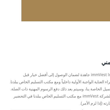
مني
ستسعى شركة immVest International جاهدة لضمان الوصول إلى أفضل خيار قبل
 العناية الواجبة الأولية داخلياً ومع مكتب التسليم الخاص ببلدنا.
عميل الخاصة بنا، وسيتم بعد ذلك دفع الرسوم المهنية ذات الصلة.
سيبدأ مكتب المعالجة الدولي لشركة immVest مع مكتب التسليم الخاص ببلدنا في التحضير
ه (إذا لزم الأمر).