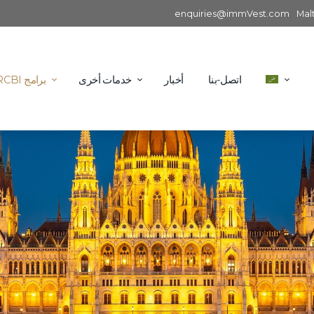
enquiries@immVest.com
Mal
اتصل-بنا
أخبار
خدمات أخرى
برامج RCBI الدولية