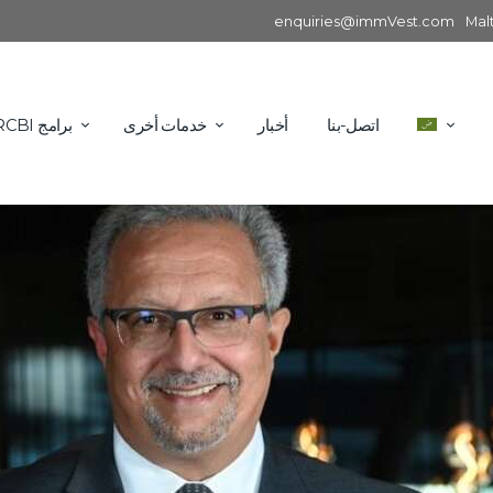
enquiries@immVest.com
Mal
اتصل-بنا
أخبار
خدمات أخرى
برامج RCBI الدولية