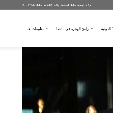
وكالة كومونيتا مالطا المختصة. وكالة الإقامة في مالطا RES-IMMV
برامج الهجرة في مالطا
معلومات عنا