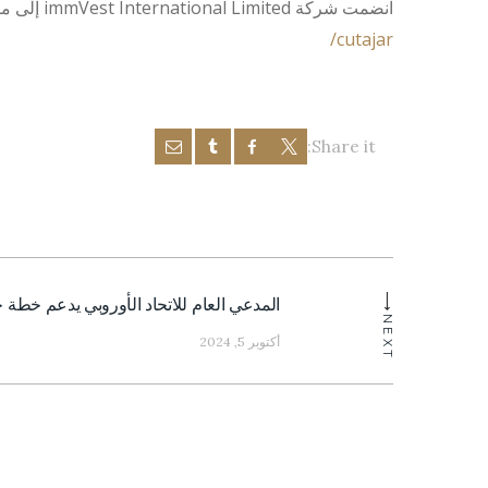
انضمت شركة immVest International Limited إلى منصة IMI Daily Immigration عن طريق الاستثمار. انقر هنا للاطلاع على قائمتنا:
cutajar/
Share it:
تصفّح
Next
المدعي العام للاتحاد الأوروبي يدعم خطة ج
المقالات
NEXT
post:
أكتوبر 5, 2024