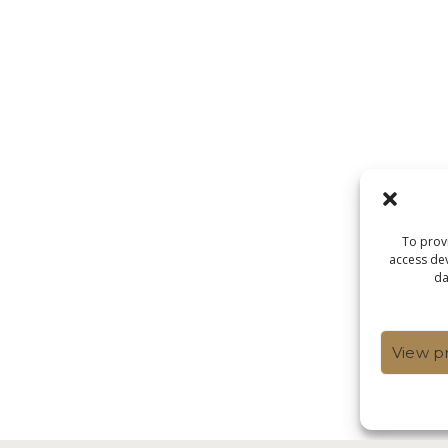
To provi
access dev
da
View p