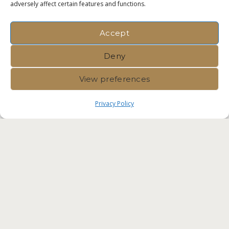
adversely affect certain features and functions.
Accept
Deny
View preferences
Privacy Policy
Immvest International |
Privacy
Policy
|
Crafted by Velvet