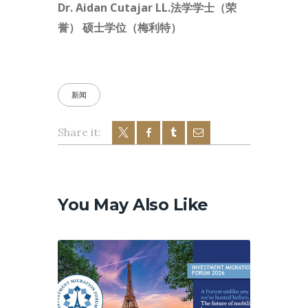
Dr. Aidan Cutajar LL.法学学士（荣
誉） 硕士学位（梅利特）
新闻
Share it:
文
章
导
You May Also Like
航