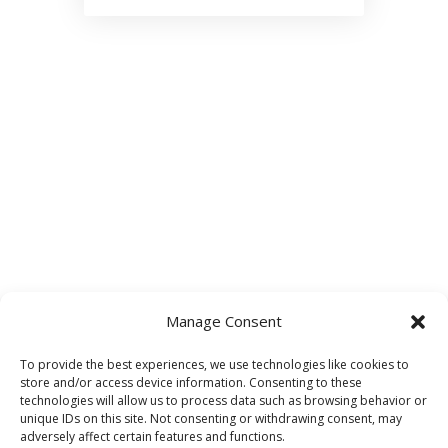
Manage Consent
To provide the best experiences, we use technologies like cookies to
store and/or access device information. Consenting to these
technologies will allow us to process data such as browsing behavior or
unique IDs on this site. Not consenting or withdrawing consent, may
adversely affect certain features and functions.