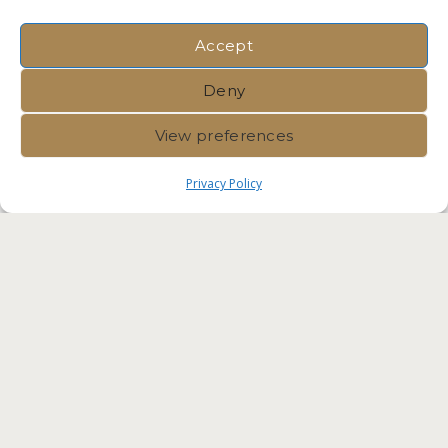
Accept
Deny
View preferences
Privacy Policy
Immvest International |
Privacy
Policy
|
Crafted by Velvet
Komunita Malta Competent